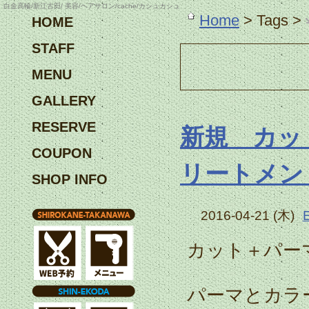
白金高輪/新江古田/ 美容/ヘアサロン/cache/カシュカシュ
Home
> Tags >
HOME
STAFF
MENU
GALLERY
RESERVE
新規 カッ
COUPON
リートメン
SHOP INFO
2016-04-21 (木)
カット＋パー
パーマとカラ