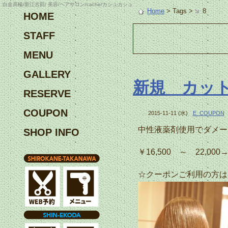
白金高輪/新江古田/ 美容/ヘアサロン/cache/カシュカシュ
Home
> Tags >
8
HOME
STAFF
MENU
GALLERY
新規 カッ
RESERVE
COUPON
2015-11-11 (水)
E_COUPON
中性液薬剤使用でダメー
SHOP INFO
￥16,500 ～ 22,000
☆クーポンご利用の方は