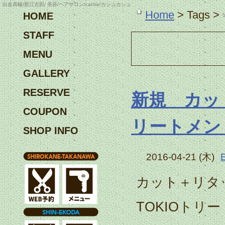
白金高輪/新江古田/ 美容/ヘアサロン/cache/カシュカシュ
Home
> Tags >
HOME
STAFF
MENU
GALLERY
RESERVE
新規 カッ
COUPON
リートメン
SHOP INFO
2016-04-21 (木)
カット＋リタ
TOKIOトリ